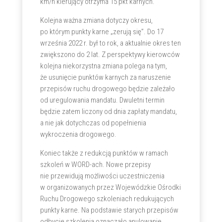
km/h kierujący otrzyma 15 pkt karnych.
Kolejna ważna zmiana dotyczy okresu,
po którym punkty karne „zerują się”. Do 17
września 2022 r. był to rok, a aktualnie okres ten
zwiększono do 2 lat. Z perspektywy kierowców
kolejna niekorzystna zmiana polega na tym,
że usunięcie punktów karnych za naruszenie
przepisów ruchu drogowego będzie zależało
od uregulowania mandatu. Dwuletni termin
będzie zatem liczony od dnia zapłaty mandatu,
a nie jak dotychczas od popełnienia
wykroczenia drogowego.
Koniec także z redukcją punktów w ramach
szkoleń w WORD-ach. Nowe przepisy
nie przewidują możliwości uczestniczenia
w organizowanych przez Wojewódzkie Ośrodki
Ruchu Drogowego szkoleniach redukujących
punkty karne. Na podstawie starych przepisów
odbycie szkolenia oznaczało anulowanie