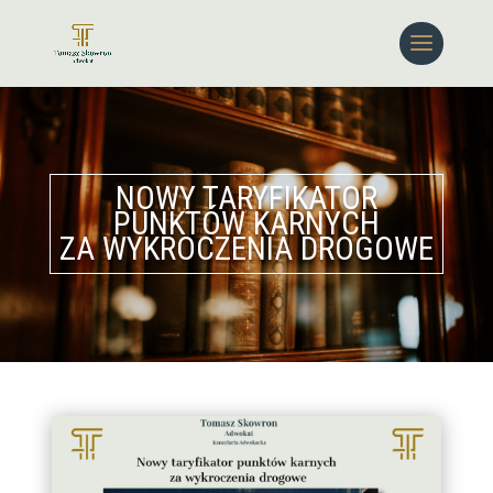
NOWY TARYFIKATOR
PUNKTÓW KARNYCH
ZA WYKROCZENIA DROGOWE